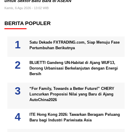
untuk Sektor Batu Bara di ASEAN
Kamis, 6 Agu 2026 - 13:02 WIB
BERITA POPULER
Satu Dekade FXTRADING.com, Siap Menuju Fase
Pertumbuhan Berikutnya
BLUETTI Gandeng UN-Habitat di Ajang WUF13,
Dorong Urbanisasi Berkelanjutan dengan Energi
Bersih
“For Family, Towards a Better Future!” CHERY
Luncurkan Proposisi Nilai yang Baru di Ajang
AutoChina2026
ITE Hong Kong 2026: Tawarkan Beragam Peluang
Baru bagi Industri Pariwisata Asia