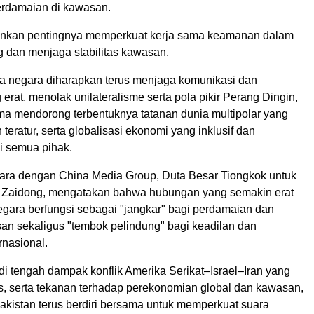
rdamaian di kawasan.
ankan pentingnya memperkuat kerja sama keamanan dalam
g dan menjaga stabilitas kawasan.
dua negara diharapkan terus menjaga komunikasi dan
 erat, menolak unilateralisme serta pola pikir Perang Dingin,
ma mendorong terbentuknya tatanan dunia multipolar yang
 teratur, serta globalisasi ekonomi yang inklusif dan
i semua pihak.
ra dengan China Media Group, Duta Besar Tiongkok untuk
g Zaidong, mengatakan bahwa hubungan yang semakin erat
egara berfungsi sebagai "jangkar" bagi perdamaian dan
san sekaligus "tembok pelindung" bagi keadilan dan
rnasional.
di tengah dampak konflik Amerika Serikat–Israel–Iran yang
, serta tekanan terhadap perekonomian global dan kawasan,
akistan terus berdiri bersama untuk memperkuat suara