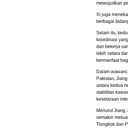
mewujudkan pe
Xi juga menek
berbagai bidan
Selain itu, ke
koordinasi yang
dan bekerja sa
lebih setara dan
bermanfaat bag
Dalam wawanca
Pakistan, Jian
antara kedua n
stabilitas kawa
kesetaraan inte
Menurut Jiang, 
semakin meluas
Tiongkok dan P