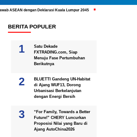
ijawab ASEAN dengan Deklarasi Kuala Lumpur 2045
Prabowo Subianto 
BERITA POPULER
Satu Dekade
FXTRADING.com, Siap
Menuju Fase Pertumbuhan
Berikutnya
BLUETTI Gandeng UN-Habitat
di Ajang WUF13, Dorong
Urbanisasi Berkelanjutan
dengan Energi Bersih
“For Family, Towards a Better
Future!” CHERY Luncurkan
Proposisi Nilai yang Baru di
Ajang AutoChina2026