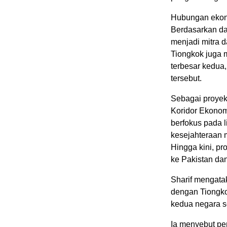
Hubungan ekono
Berdasarkan da
menjadi mitra d
Tiongkok juga 
terbesar kedua,
tersebut.
Sebagai proyek 
Koridor Ekonom
berfokus pada 
kesejahteraan 
Hingga kini, pr
ke Pakistan dan
Sharif mengata
dengan Tiongk
kedua negara s
Ia menyebut pe