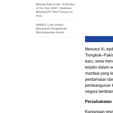
Mitrade Raih Gelar “AI Broker
of the Year 2026”, Hadirkan
MitradeGPT Versi Terbaru di
Asia
UNISOC Lyric Audio:
Mengubah Pengalaman
Mendengarkan Audio
Menurut Xi, k
Tiongkok–Pakis
baru, serta men
terjalin dalam 
manfaat yang l
perdamaian dan
pembangunan k
negara berteta
Persahabatan
Kunjungan resm