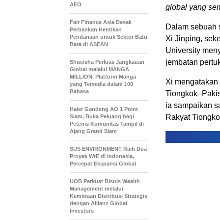
AEO
global yang se
Fair Finance Asia Desak
Dalam sebuah s
Perbankan Hentikan
Pendanaan untuk Sektor Batu
Xi Jinping, sek
Bara di ASEAN
University men
jembatan pertu
Shueisha Perluas Jangkauan
Global melalui MANGA
MILLION, Platform Manga
Xi mengatakan 
yang Tersedia dalam 100
Bahasa
Tiongkok–Pakist
ia sampaikan s
Haier Gandeng AO 1 Point
Rakyat Tiongkok
Slam, Buka Peluang bagi
Petenis Komunitas Tampil di
Ajang Grand Slam
SUS ENVIRONMENT Raih Dua
Proyek WtE di Indonesia,
Percepat Ekspansi Global
UOB Perkuat Bisnis Wealth
Management melalui
Kemitraan Distribusi Strategis
dengan Allianz Global
Investors