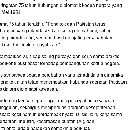
eringatan 75 tahun hubungan diplomatik kedua negara yang
1 Mei 1951.
ama 75 tahun terakhir, "Tiongkok dan Pakistan terus
ngan yang dilandasi sikap saling memahami, saling
aling mendukung, serta berhasil menjalin persahabatan
g kuat dan tidak tergoyahkan."
sampaikan Xi, sikap saling percaya dan kerja sama praktis
h berkontribusi besar terhadap pembangunan kedua negara.
skan bahwa segala perubahan yang terjadi dalam dinamika
 Tiongkok akan tetap menempatkan hubungan dengan Pakistan
tas dalam diplomasi kawasan.
mendorong kedua negara agar mempercepat pelaksanaan
unggulan, sekaligus memperluas program kesejahteraan
kala kecil namun berdampak nyata. Di sisi lain, kerja sama
rtanian, industri, kecerdasan buatan (AI), dan
alenta juga diharapkan semakin diperkuat.