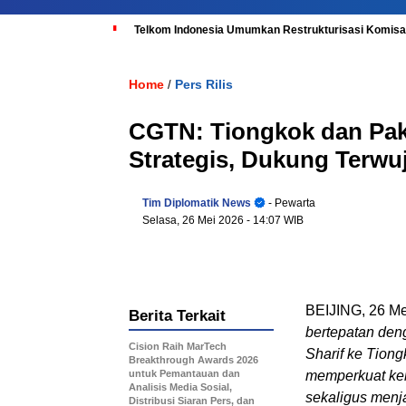
Telkom Indonesia Umumkan Restrukturisasi Komisar
Home
Pers Rilis
/
CGTN: Tiongkok dan Pak
Strategis, Dukung Terwu
Tim Diplomatik News
- Pewarta
Selasa, 26 Mei 2026
- 14:07 WIB
BEIJING, 26 M
Berita Terkait
bertepatan den
Cision Raih MarTech
Sharif ke Tion
Breakthrough Awards 2026
untuk Pemantauan dan
memperkuat ker
Analisis Media Sosial,
sekaligus menj
Distribusi Siaran Pers, dan