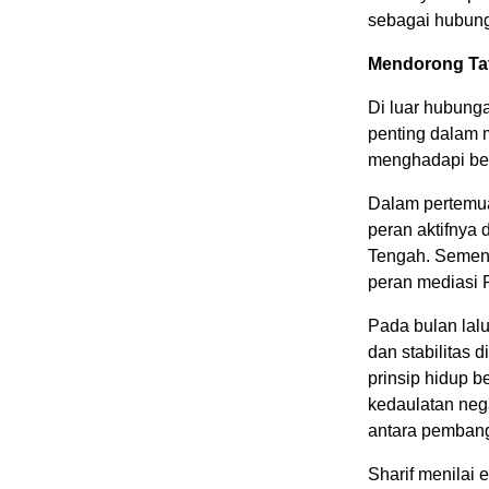
sebagai hubung
Mendorong Tat
Di luar hubunga
penting dalam 
menghadapi ber
Dalam pertemua
peran aktifnya
Tengah. Sement
peran mediasi P
Pada bulan lal
dan stabilitas
prinsip hidup 
kedaulatan neg
antara pemban
Sharif menilai 