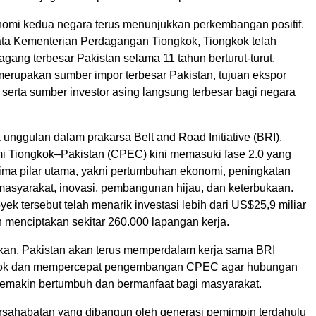
mi kedua negara terus menunjukkan perkembangan positif.
ta Kementerian Perdagangan Tiongkok, Tiongkok telah
agang terbesar Pakistan selama 11 tahun berturut-turut.
merupakan sumber impor terbesar Pakistan, tujuan ekspor
 serta sumber investor asing langsung terbesar bagi negara
unggulan dalam prakarsa Belt and Road Initiative (BRI),
i Tiongkok–Pakistan (CPEC) kini memasuki fase 2.0 yang
lima pilar utama, yakni pertumbuhan ekonomi, peningkatan
masyarakat, inovasi, pembangunan hijau, dan keterbukaan.
oyek tersebut telah menarik investasi lebih dari US$25,9 miliar
 menciptakan sekitar 260.000 lapangan kerja.
kan, Pakistan akan terus memperdalam kerja sama BRI
ok dan mempercepat pengembangan CPEC agar hubungan
emakin bertumbuh dan bermanfaat bagi masyarakat.
rsahabatan yang dibangun oleh generasi pemimpin terdahulu