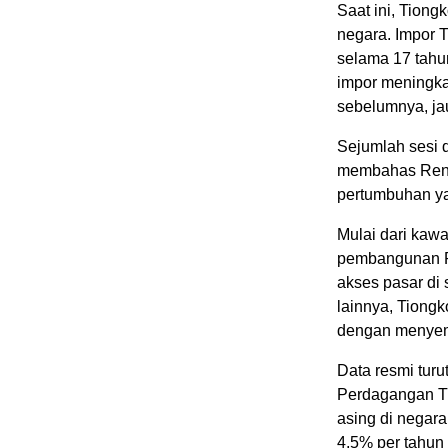
Saat ini, Tiong
negara. Impor 
selama 17 tahun
impor meningka
sebelumnya, ja
Sejumlah sesi 
membahas Renc
pertumbuhan yan
Mulai dari kaw
pembangunan P
akses pasar di 
lainnya, Tiong
dengan menyempu
Data resmi turu
Perdagangan T
asing di negara
4,5% per tahun 