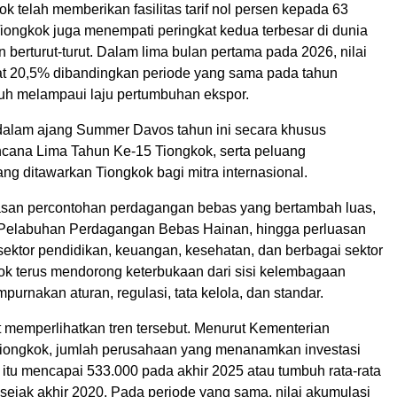
kok telah memberikan fasilitas tarif nol persen kepada 63
Tiongkok juga menempati peringkat kedua terbesar di dunia
 berturut-turut. Dalam lima bulan pertama pada 2026, nilai
t 20,5% dibandingkan periode yang sama pada tahun
uh melampaui laju pertumbuhan ekspor.
dalam ajang Summer Davos tahun ini secara khusus
ana Lima Tahun Ke-15 Tiongkok, serta peluang
g ditawarkan Tiongkok bagi mitra internasional.
asan percontohan perdagangan bebas yang bertambah luas,
elabuhan Perdagangan Bebas Hainan, hingga perluasan
sektor pendidikan, keuangan, kesehatan, dan berbagai sektor
kok terus mendorong keterbukaan dari sisi kelembagaan
rnakan aturan, regulasi, tata kelola, dan standar.
t memperlihatkan tren tersebut. Menurut Kementerian
iongkok, jumlah perusahaan yang menanamkan investasi
 itu mencapai 533.000 pada akhir 2025 atau tumbuh rata-rata
sejak akhir 2020. Pada periode yang sama, nilai akumulasi