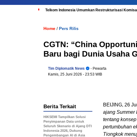
Telkom Indonesia Umumkan Restrukturisasi Komisar
Home
Pers Rilis
/
CGTN: “China Opportuni
Baru bagi Dunia Usaha G
Tim Diplomatik News
- Pewarta
Kamis, 25 Juni 2026
- 23:53 WIB
BEIJING
,
26 Ju
Berita Terkait
ajang Summer D
HIKSEMI Tampilkan Solusi
tentang konsep 
Penyimpanan Data untuk
Seluruh Skenario di Ajang DTI
pertumbuhan eko
Indonesia 2026, Dukung
Tiongkok menuj
Pengembangan AI di Asia