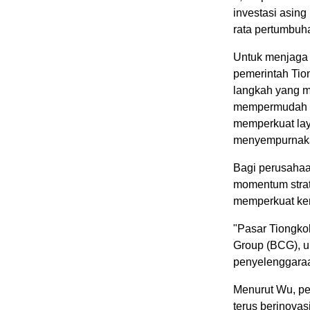
investasi asing
rata pertumbuh
Untuk menjaga s
pemerintah Tio
langkah yang m
mempermudah pr
memperkuat lay
menyempurnaka
Bagi perusahaa
momentum strat
memperkuat kerj
"Pasar Tiongkok
Group (BCG), u
penyelenggara
Menurut Wu, pe
terus berinova