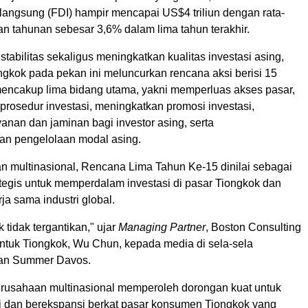
 langsung (FDI) hampir mencapai US$4 triliun dengan rata-
an tahunan sebesar 3,6% dalam lima tahun terakhir.
tabilitas sekaligus meningkatkan kualitas investasi asing,
ngkok pada pekan ini meluncurkan rencana aksi berisi 15
encakup lima bidang utama, yakni memperluas akses pasar,
osedur investasi, meningkatkan promosi investasi,
anan dan jaminan bagi investor asing, serta
n pengelolaan modal asing.
n multinasional, Rencana Lima Tahun Ke-15 dinilai sebagai
egis untuk memperdalam investasi di pasar Tiongkok dan
a sama industri global.
 tidak tergantikan," ujar
Managing Partner
, Boston Consulting
ntuk Tiongkok, Wu Chun, kepada media di sela-sela
an Summer Davos.
rusahaan multinasional memperoleh dorongan kuat untuk
si dan berekspansi berkat pasar konsumen Tiongkok yang