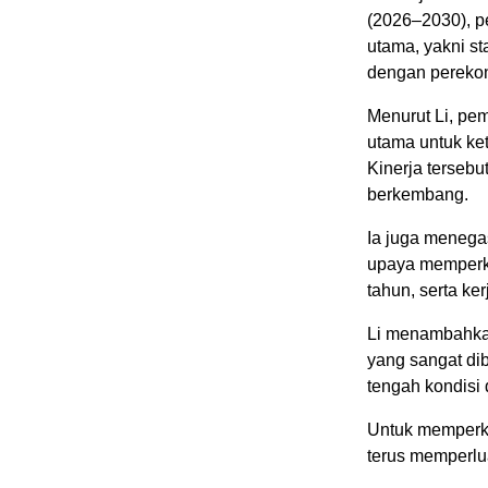
(2026–2030), p
utama, yakni sta
dengan perekon
Menurut Li, pe
utama untuk ke
Kinerja tersebu
berkembang.
Ia juga menega
upaya memperku
tahun, serta k
Li menambahkan
yang sangat dib
tengah kondisi
Untuk memperku
terus memperlua