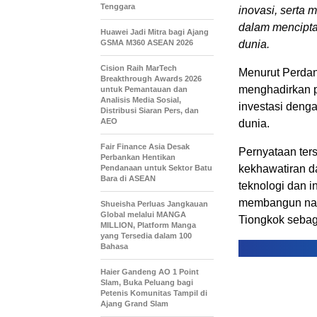
Tenggara
inovasi, serta 
dalam mencipta
Huawei Jadi Mitra bagi Ajang
GSMA M360 ASEAN 2026
dunia.
Cision Raih MarTech
Menurut Perdana
Breakthrough Awards 2026
menghadirkan p
untuk Pemantauan dan
Analisis Media Sosial,
investasi denga
Distribusi Siaran Pers, dan
AEO
dunia.
Fair Finance Asia Desak
Pernyataan ter
Perbankan Hentikan
kekhawatiran d
Pendanaan untuk Sektor Batu
Bara di ASEAN
teknologi dan i
membangun nar
Shueisha Perluas Jangkauan
Global melalui MANGA
Tiongkok sebag
MILLION, Platform Manga
yang Tersedia dalam 100
Bahasa
Haier Gandeng AO 1 Point
Slam, Buka Peluang bagi
Petenis Komunitas Tampil di
Ajang Grand Slam