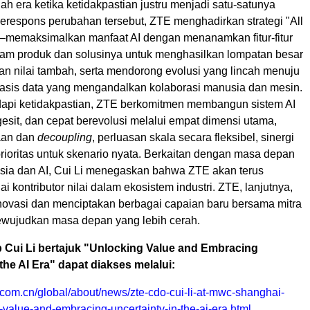
 era ketika ketidakpastian justru menjadi satu-satunya
erespons perubahan tersebut, ZTE menghadirkan strategi "All
ll"—memaksimalkan manfaat AI dengan menanamkan fitur-fitur
am produk dan solusinya untuk menghasilkan lompatan besar
an nilai tambah, serta mendorong evolusi yang lincah menuju
basis data yang mengandalkan kolaborasi manusia dan mesin.
pi ketidakpastian, ZTE berkomitmen membangun sistem AI
esit, dan cepat berevolusi melalui empat dimensi utama,
aan dan
decoupling
, perluasan skala secara fleksibel, sinergi
prioritas untuk skenario nyata. Berkaitan dengan masa depan
sia dan AI, Cui Li menegaskan bahwa ZTE akan terus
i kontributor nilai dalam ekosistem industri. ZTE, lanjutnya,
inovasi dan menciptakan berbagai capaian baru bersama mitra
ewujudkan masa depan yang lebih cerah.
p Cui Li bertajuk "Unlocking Value and Embracing
 the AI Era" dapat diakses melalui:
.com.cn/global/about/news/zte-cdo-cui-li-at-mwc-shanghai-
value-and-embracing-uncertainty-in-the-ai-era.html