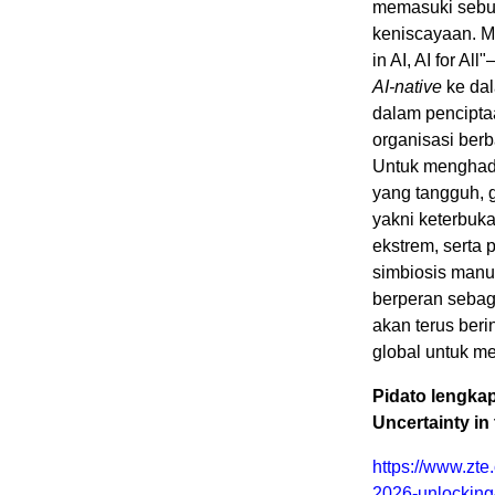
memasuki sebuah
keniscayaan. M
in AI, AI for A
AI-native
ke dal
dalam pencipta
organisasi ber
Untuk menghada
yang tangguh, g
yakni keterbuk
ekstrem, serta 
simbiosis manu
berperan sebaga
akan terus ber
global untuk m
Pidato lengka
Uncertainty in
https://www.zte
2026-unlocking-