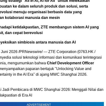
g strategi "All in AI, AI for All" untuk melekatkan
uatan ke dalam seluruh produk dan solusi, serta
volusi menuju organisasi berbasis data yang
n kolaborasi manusia dan mesin
adapi ketidakpastian, ZTE membangun sistem AI yang
it, dan cepat berevolusi
eksikan simbiosis antara manusia dan AI
Juni 2026 /PRNewswire/ — ZTE Corporation (0763.HK /
yedia solusi teknologi informasi dan komunikasi terintegrasi
dunia, mengumumkan bahwa
Chief Development Officer
enyampaikan paparan bertajuk "Unlocking Value and
rtainty in the AI Era" di ajang MWC Shanghai 2026.
 Jadi Pembicara di MWC Shanghai 2026: Menggali Nilai dan
akpastian di Era AI
ADVERTISEMENT