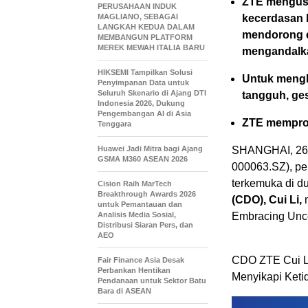
ZTE mengusun
PERUSAHAAN INDUK
MAGLIANO, SEBAGAI
kecerdasan b
LANGKAH KEDUA DALAM
mendorong e
MEMBANGUN PLATFORM
MEREK MEWAH ITALIA BARU
mengandalka
HIKSEMI Tampilkan Solusi
Untuk mengh
Penyimpanan Data untuk
Seluruh Skenario di Ajang DTI
tangguh, ges
Indonesia 2026, Dukung
Pengembangan AI di Asia
ZTE memproy
Tenggara
Huawei Jadi Mitra bagi Ajang
SHANGHAI, 26 
GSMA M360 ASEAN 2026
000063.SZ), pen
terkemuka di 
Cision Raih MarTech
Breakthrough Awards 2026
(CDO), Cui Li,
m
untuk Pemantauan dan
Analisis Media Sosial,
Embracing Unce
Distribusi Siaran Pers, dan
AEO
CDO ZTE Cui Li
Fair Finance Asia Desak
Perbankan Hentikan
Menyikapi Ketid
Pendanaan untuk Sektor Batu
Bara di ASEAN