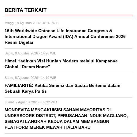
BERITA TERKAIT
Minggu, 9 Agustus 2026 - 01:45 WIB
16th Worldwide Chinese Life Insurance Congress &
International Dragon Award (IDA) Annual Conference 2026
Resmi Digelar
Sabtu, 8 Agustus 2026 - 14:26 WIB
Himel Hadirkan Visi Hunian Modern melalui Kampanye
Global “Dream Home”
Sabtu, 8 Agustus 2026 - 14:19 WIB
FAMILIARITÉ: Ketika Sinema dan Sastra Bertemu dalam
Sebuah Karya Puitis
Jumat, 7 Agustus 2026 - 09:32 WIB
MONDEVITA MENGAKUISISI SAHAM MAYORITAS DI
UNDERSCORE DISTRICT, PERUSAHAAN INDUK MAGLIANO,
SEBAGAI LANGKAH KEDUA DALAM MEMBANGUN
PLATFORM MEREK MEWAH ITALIA BARU