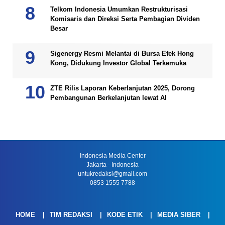
Telkom Indonesia Umumkan Restrukturisasi
Komisaris dan Direksi Serta Pembagian Dividen
Besar
Sigenergy Resmi Melantai di Bursa Efek Hong
Kong, Didukung Investor Global Terkemuka
ZTE Rilis Laporan Keberlanjutan 2025, Dorong
Pembangunan Berkelanjutan lewat AI
Indonesia Media Center
Jakarta - Indonesia
untukredaksi@gmail.com
0853 1555 7788
HOME
TIM REDAKSI
KODE ETIK
MEDIA SIBER