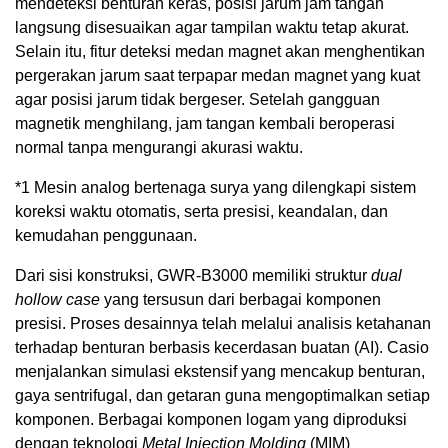
mendeteksi benturan keras, posisi jarum jam tangan
langsung disesuaikan agar tampilan waktu tetap akurat.
Selain itu, fitur deteksi medan magnet akan menghentikan
pergerakan jarum saat terpapar medan magnet yang kuat
agar posisi jarum tidak bergeser. Setelah gangguan
magnetik menghilang, jam tangan kembali beroperasi
normal tanpa mengurangi akurasi waktu.
*1 Mesin analog bertenaga surya yang dilengkapi sistem
koreksi waktu otomatis, serta presisi, keandalan, dan
kemudahan penggunaan.
Dari sisi konstruksi, GWR-B3000 memiliki struktur
dual
hollow case
yang tersusun dari berbagai komponen
presisi. Proses desainnya telah melalui analisis ketahanan
terhadap benturan berbasis kecerdasan buatan (AI). Casio
menjalankan simulasi ekstensif yang mencakup benturan,
gaya sentrifugal, dan getaran guna mengoptimalkan setiap
komponen. Berbagai komponen logam yang diproduksi
dengan teknologi
Metal Injection Molding
(MIM)