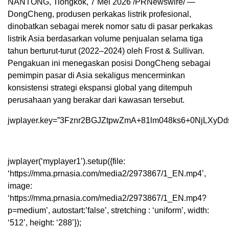
NANTONG, Tiongkok, 7 Mei 2026 /PRNewswire/ —
DongCheng, produsen perkakas listrik profesional,
dinobatkan sebagai merek nomor satu di pasar perkakas
listrik Asia berdasarkan volume penjualan selama tiga
tahun berturut-turut (2022–2024) oleh Frost & Sullivan.
Pengakuan ini menegaskan posisi DongCheng sebagai
pemimpin pasar di Asia sekaligus mencerminkan
konsistensi strategi ekspansi global yang ditempuh
perusahaan yang berakar dari kawasan tersebut.
jwplayer.key=”3Fznr2BGJZtpwZmA+81lm048ks6+0NjLXyDd
jwplayer(‘myplayer1’).setup({file:
‘https://mma.prnasia.com/media2/2973867/1_EN.mp4’,
image:
‘https://mma.prnasia.com/media2/2973867/1_EN.mp4?
p=medium’, autostart:’false’, stretching : ‘uniform’, width:
‘512’, height: ‘288’});