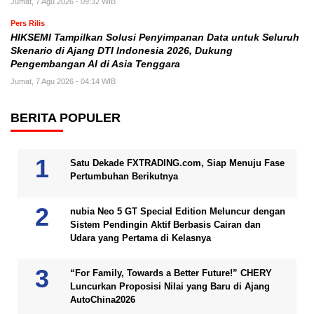
Jumat, 7 Agu 2026 - 09:32 WIB
Pers Rilis
HIKSEMI Tampilkan Solusi Penyimpanan Data untuk Seluruh
Skenario di Ajang DTI Indonesia 2026, Dukung
Pengembangan AI di Asia Tenggara
Jumat, 7 Agu 2026 - 04:14 WIB
BERITA POPULER
Satu Dekade FXTRADING.com, Siap Menuju Fase
Pertumbuhan Berikutnya
nubia Neo 5 GT Special Edition Meluncur dengan
Sistem Pendingin Aktif Berbasis Cairan dan
Udara yang Pertama di Kelasnya
“For Family, Towards a Better Future!” CHERY
Luncurkan Proposisi Nilai yang Baru di Ajang
AutoChina2026