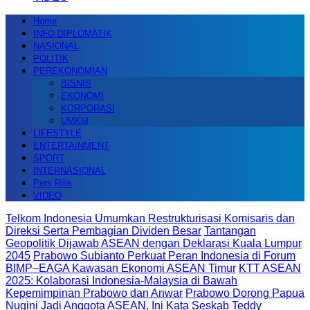
Home
INFO DIPLOMATIK
NASIONAL
POLITIK
PEREKONOMIAN
BISNIS
EKONOMI
KORPORASI
UMKM
LIFESTYLE
ENTERTAINMENT
SPORT
INTERNASIONAL
Pers Rilis
VIDEO
Telkom Indonesia Umumkan Restrukturisasi Komisaris dan
Direksi Serta Pembagian Dividen Besar
Tantangan
Geopolitik Dijawab ASEAN dengan Deklarasi Kuala Lumpur
2045
Prabowo Subianto Perkuat Peran Indonesia di Forum
BIMP–EAGA Kawasan Ekonomi ASEAN Timur
KTT ASEAN
2025: Kolaborasi Indonesia-Malaysia di Bawah
Kepemimpinan Prabowo dan Anwar
Prabowo Dorong Papua
Nugini Jadi Anggota ASEAN, Ini Kata Seskab Teddy