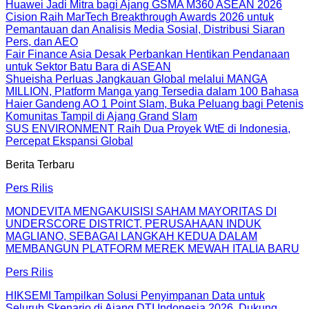
Huawei Jadi Mitra bagi Ajang GSMA M360 ASEAN 2026
Cision Raih MarTech Breakthrough Awards 2026 untuk
Pemantauan dan Analisis Media Sosial, Distribusi Siaran
Pers, dan AEO
Fair Finance Asia Desak Perbankan Hentikan Pendanaan
untuk Sektor Batu Bara di ASEAN
Shueisha Perluas Jangkauan Global melalui MANGA
MILLION, Platform Manga yang Tersedia dalam 100 Bahasa
Haier Gandeng AO 1 Point Slam, Buka Peluang bagi Petenis
Komunitas Tampil di Ajang Grand Slam
SUS ENVIRONMENT Raih Dua Proyek WtE di Indonesia,
Percepat Ekspansi Global
Berita Terbaru
Pers Rilis
MONDEVITA MENGAKUISISI SAHAM MAYORITAS DI
UNDERSCORE DISTRICT, PERUSAHAAN INDUK
MAGLIANO, SEBAGAI LANGKAH KEDUA DALAM
MEMBANGUN PLATFORM MEREK MEWAH ITALIA BARU
Pers Rilis
HIKSEMI Tampilkan Solusi Penyimpanan Data untuk
Seluruh Skenario di Ajang DTI Indonesia 2026, Dukung