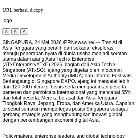
URL berhasil dicopy
logo
A
A
A
SINGAPURA, 24 Mei 2026 /PRNewswire/ — Tren AI di
Asia Tenggara yang beralih dari sekadar eksplorasi
menuju penerapan nyata di dunia usaha menjadi sorotan
utama dalam ajang Asia Tech x Enterprise
(ATxEnterprise/ATxE) 2026, bagian dari Asia Tech x
Singapore (ATxSG), ajang yang digelar oleh Infocomm
Media Development Authority (IMDA) dan Informa Festivals.
Berlangsung di Singapore EXPO, ajang ini mencatat lebih
dari 120.000 interaksi bisnis serta menghadirkan peserta
pameran dan pembicara internasional yang mencapai 55%
dari total peserta. Mereka berasal dari Asia Tenggara,
Tiongkok Raya, Jepang, Eropa, dan Amerika Utara. Capaian
tersebut semakin mempertegas posisi Singapura sebagai
gerbang strategis yang menghubungkan inovasi global
dengan perkembangan ekonomi digital Asia.
Policymakers, enterprise leaders, and global technology