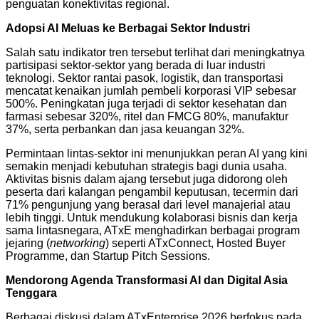
penguatan konektivitas regional.
Adopsi AI Meluas ke Berbagai Sektor Industri
Salah satu indikator tren tersebut terlihat dari meningkatnya
partisipasi sektor-sektor yang berada di luar industri
teknologi. Sektor rantai pasok, logistik, dan transportasi
mencatat kenaikan jumlah pembeli korporasi VIP sebesar
500%. Peningkatan juga terjadi di sektor kesehatan dan
farmasi sebesar 320%, ritel dan FMCG 80%, manufaktur
37%, serta perbankan dan jasa keuangan 32%.
Permintaan lintas-sektor ini menunjukkan peran AI yang kini
semakin menjadi kebutuhan strategis bagi dunia usaha.
Aktivitas bisnis dalam ajang tersebut juga didorong oleh
peserta dari kalangan pengambil keputusan, tecermin dari
71% pengunjung yang berasal dari level manajerial atau
lebih tinggi. Untuk mendukung kolaborasi bisnis dan kerja
sama lintasnegara, ATxE menghadirkan berbagai program
jejaring (
networking
) seperti ATxConnect, Hosted Buyer
Programme, dan Startup Pitch Sessions.
Mendorong Agenda Transformasi AI dan Digital Asia
Tenggara
Berbagai diskusi dalam ATxEnterprise 2026 berfokus pada