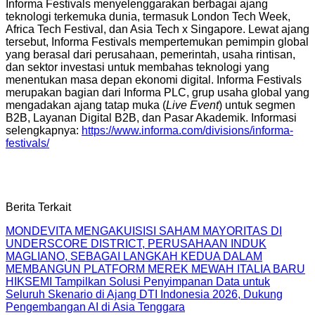
Informa Festivals menyelenggarakan berbagai ajang
teknologi terkemuka dunia, termasuk London Tech Week,
Africa Tech Festival, dan Asia Tech x Singapore. Lewat ajang
tersebut, Informa Festivals mempertemukan pemimpin global
yang berasal dari perusahaan, pemerintah, usaha rintisan,
dan sektor investasi untuk membahas teknologi yang
menentukan masa depan ekonomi digital. Informa Festivals
merupakan bagian dari Informa PLC, grup usaha global yang
mengadakan ajang tatap muka (
Live Event
) untuk segmen
B2B, Layanan Digital B2B, dan Pasar Akademik. Informasi
selengkapnya:
https://www.informa.com/divisions/informa-
festivals/
Berita Terkait
MONDEVITA MENGAKUISISI SAHAM MAYORITAS DI
UNDERSCORE DISTRICT, PERUSAHAAN INDUK
MAGLIANO, SEBAGAI LANGKAH KEDUA DALAM
MEMBANGUN PLATFORM MEREK MEWAH ITALIA BARU
HIKSEMI Tampilkan Solusi Penyimpanan Data untuk
Seluruh Skenario di Ajang DTI Indonesia 2026, Dukung
Pengembangan AI di Asia Tenggara