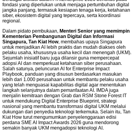
fondasi yang diperlukan untuk menjaga pertumbuhan digital
jangka panjang, termasuk kesiapan tenaga kerja, ketahanan
siber, ekosistem digital yang tepercaya, serta koordinasi
regional.
Dalam pidato pembukaan,
Menteri Senior yang memimpin
Kementerian Pembangunan Digital dan Informasi
Singapura, Tan Kiat How
, membahas upaya Singapura
untuk menjadikan AI lebih praktis dan mudah diakses oleh
pelaku usaha, khususnya usaha kecil dan menengah (UKM).
Sejumlah inisiatif baru juga dilansir guna mempercepat
adopsi AI dan memperkuat ketahanan siber perusahaan.
Salah satunya, peluncuran AI for Enterprise Impact
Playbook, panduan yang disusun berdasarkan masukan
lebih dari 1.000 perusahaan untuk membantu pelaku usaha
yang telah menguasai kapabilitas digital agar menentukan
langkah selanjutnya dalam pemanfaatan AI. IMDA juga
menjalin kemitraan dengan Grab dan RSM Stone Forest IT
untuk mendukung Digital Enterprise Blueprint, strategi
nasional yang membantu transformasi digital UKM melalui
dukungan dari penyedia teknologi terkemuka. Selain itu, Tan
Kiat How turut mengumumkan penyelenggaraan edisi
perdana SME AI Impact Awards 2026 guna mendorong
semakin banyak UKM mengadopsi teknologi AI.