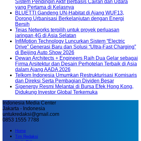
Sistem Pendingin Aktif Berbasis Cairan dan Udara
yang Pertama di Kelasnya
BLUETTI Gandeng UN-Habitat di Ajang WUF13,
Dorong Urbanisasi Berkelanjutan dengan Energi
Bersih
Tejas Networks terpilih untuk proyek perluasan
jaringan 4G di Asia Selatan
InfiMotion Technology Luncurkan Sistem “Electric
Drive” Generasi Baru dan Solusi “Ultra-Fast Charging”
di Beijing Auto Show 2026
Dewan Architects + Engineers Raih Dua Gelar sebagai
Firma Arsitektur dan Desain Perhotelan Terbaik di Asia
dalam Ajang AADA 2026
Telkom Indonesia Umumkan Restrukturisasi Komisaris
dan Direksi Serta Pembagian Dividen Besar
Sigenergy Resmi Melantai di Bursa Efek Hong Kong,
Didukung Investor Global Terkemuka
Indonesia Media Center
Jakarta - Indonesia
untukredaksi@gmail.com
0853 1555 7788
Home
Tim Redaksi