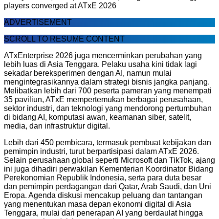
players converged at ATxE 2026
ADVERTISEMENT
SCROLL TO RESUME CONTENT
ATxEnterprise 2026 juga mencerminkan perubahan yang
lebih luas di Asia Tenggara. Pelaku usaha kini tidak lagi
sekadar bereksperimen dengan AI, namun mulai
mengintegrasikannya dalam strategi bisnis jangka panjang.
Melibatkan lebih dari 700 peserta pameran yang menempati
35 paviliun, ATxE mempertemukan berbagai perusahaan,
sektor industri, dan teknologi yang mendorong pertumbuhan
di bidang AI, komputasi awan, keamanan siber, satelit,
media, dan infrastruktur digital.
Lebih dari 450 pembicara, termasuk pembuat kebijakan dan
pemimpin industri, turut berpartisipasi dalam ATxE 2026.
Selain perusahaan global seperti Microsoft dan TikTok, ajang
ini juga dihadiri perwakilan Kementerian Koordinator Bidang
Perekonomian Republik Indonesia, serta para duta besar
dan pemimpin perdagangan dari Qatar, Arab Saudi, dan Uni
Eropa. Agenda diskusi mencakup peluang dan tantangan
yang menentukan masa depan ekonomi digital di Asia
Tenggara, mulai dari penerapan AI yang berdaulat hingga