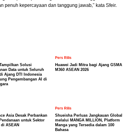
an penuh kepercayaan dan tanggung jawab," kata Sfeir.
Pers Rilis
Tampilkan Solusi
Huawei Jadi Mitra bagi Ajang GSMA
nan Data untuk Seluruh
M360 ASEAN 2026
di Ajang DTI Indonesia
kung Pengembangan AI di
gara
Pers Rilis
nce Asia Desak Perbankan
Shueisha Perluas Jangkauan Global
Pendanaan untuk Sektor
melalui MANGA MILLION, Platform
a di ASEAN
Manga yang Tersedia dalam 100
Bahasa