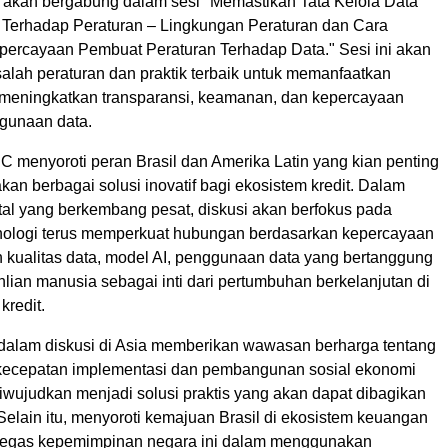
 akan bergabung dalam sesi "Memastikan Tata Kelola Data
Terhadap Peraturan – Lingkungan Peraturan dan Cara
ercayaan Pembuat Peraturan Terhadap Data." Sesi ini akan
ah peraturan dan praktik terbaik untuk memanfaatkan
 meningkatkan transparansi, keamanan, dan kepercayaan
gunaan data.
C menyoroti peran Brasil dan Amerika Latin yang kian penting
an berbagai solusi inovatif bagi ekosistem kredit. Dalam
tal yang berkembang pesat, diskusi akan berfokus pada
ologi terus memperkuat hubungan berdasarkan kepercayaan
 kualitas data, model AI, penggunaan data yang bertanggung
lian manusia sebagai inti dari pertumbuhan berkelanjutan di
kredit.
i dalam diskusi di Asia memberikan wawasan berharga tentang
kecepatan implementasi dan pembangunan sosial ekonomi
iwujudkan menjadi solusi praktis yang akan dapat dibagikan
 Selain itu, menyoroti kemajuan Brasil di ekosistem keuangan
tegas kepemimpinan negara ini dalam menggunakan