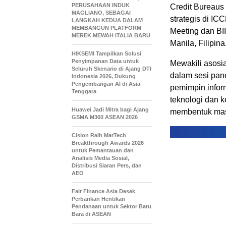
PERUSAHAAN INDUK
Credit Bureaus
MAGLIANO, SEBAGAI
strategis di I
LANGKAH KEDUA DALAM
MEMBANGUN PLATFORM
Meeting dan BI
MEREK MEWAH ITALIA BARU
Manila, Filipina
HIKSEMI Tampilkan Solusi
Penyimpanan Data untuk
Mewakili asosi
Seluruh Skenario di Ajang DTI
dalam sesi pane
Indonesia 2026, Dukung
Pengembangan AI di Asia
pemimpin infor
Tenggara
teknologi dan 
Huawei Jadi Mitra bagi Ajang
membentuk masa
GSMA M360 ASEAN 2026
Cision Raih MarTech
Breakthrough Awards 2026
untuk Pemantauan dan
Analisis Media Sosial,
Distribusi Siaran Pers, dan
AEO
Fair Finance Asia Desak
Perbankan Hentikan
Pendanaan untuk Sektor Batu
Bara di ASEAN