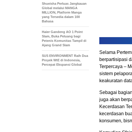
Shueisha Perluas Jangkauan
Global melalui MANGA
MILLION, Platform Manga
yang Tersedia dalam 100
Bahasa
Haier Gandeng AO 1 Point
Slam, Buka Peluang bagi
Petenis Komunitas Tampil di
Ajang Grand Slam
Selama Pertemu
SUS ENVIRONMENT Raih Dua
berpartisipasi
Proyek WtE di Indonesia,
Percepat Ekspansi Global
Terpercaya – M
sistem pelapor
keakuratan data
Sebagai bagian
juga akan berpa
Kecerdasan Ter
kecerdasan buat
konsumen, bisn