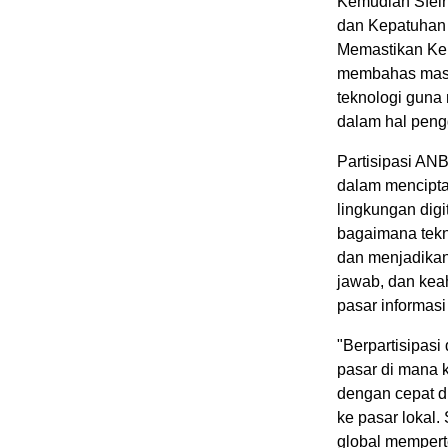
Kemudian Sfeir
dan Kepatuhan 
Memastikan Kep
membahas masal
teknologi guna
dalam hal peng
Partisipasi ANB
dalam menciptak
lingkungan digi
bagaimana tekn
dan menjadikan
jawab, dan keah
pasar informasi 
"Berpartisipas
pasar di mana 
dengan cepat d
ke pasar lokal.
global memper