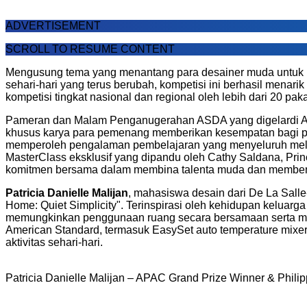
ADVERTISEMENT
SCROLL TO RESUME CONTENT
Mengusung tema yang menantang para desainer muda untuk 
sehari-hari yang terus berubah, kompetisi ini berhasil menarik
kompetisi tingkat nasional dan regional oleh lebih dari 20 paka
Pameran dan Malam Penganugerahan ASDA yang digelardi Aya
khusus karya para pemenang memberikan kesempatan bagi para
memperoleh pengalaman pembelajaran yang menyeluruh melalui
MasterClass eksklusif yang dipandu oleh Cathy Saldana, Prin
komitmen bersama dalam membina talenta muda dan membent
Patricia Danielle Malijan
, mahasiswa desain dari De La Salle
Home: Quiet Simplicity". Terinspirasi oleh kehidupan keluarg
memungkinkan penggunaan ruang secara bersamaan serta men
American Standard, termasuk EasySet auto temperature mixe
aktivitas sehari-hari.
Patricia Danielle Malijan – APAC Grand Prize Winner & Phili