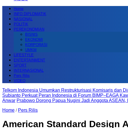
Home
INFO DIPLOMATIK
NASIONAL
POLITIK
PEREKONOMIAN
BISNIS
EKONOMI
KORPORASI
UMKM
LIFESTYLE
ENTERTAINMENT
SPORT
INTERNASIONAL
Pers Rilis
VIDEO
Telkom Indonesia Umumkan Restrukturisasi Komisaris dan Di
Subianto Perkuat Peran Indonesia di Forum BIMP–EAGA K
Anwar
Prabowo Dorong Papua Nugini Jadi Anggota ASEAN, I
Home
/
Pers Rilis
American Standard Design 