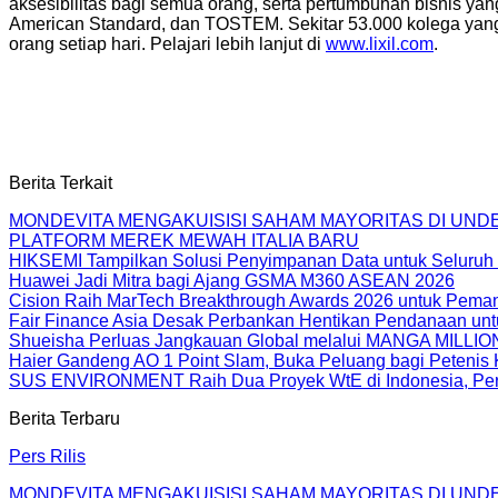
aksesibilitas bagi semua orang, serta pertumbuhan bisnis y
American Standard, dan TOSTEM. Sekitar 53.000 kolega yang 
orang setiap hari. Pelajari lebih lanjut di
www.lixil.com
.
Berita Terkait
MONDEVITA MENGAKUISISI SAHAM MAYORITAS DI UN
PLATFORM MEREK MEWAH ITALIA BARU
HIKSEMI Tampilkan Solusi Penyimpanan Data untuk Seluruh 
Huawei Jadi Mitra bagi Ajang GSMA M360 ASEAN 2026
Cision Raih MarTech Breakthrough Awards 2026 untuk Pemanta
Fair Finance Asia Desak Perbankan Hentikan Pendanaan unt
Shueisha Perluas Jangkauan Global melalui MANGA MILLION
Haier Gandeng AO 1 Point Slam, Buka Peluang bagi Petenis 
SUS ENVIRONMENT Raih Dua Proyek WtE di Indonesia, Perc
Berita Terbaru
Pers Rilis
MONDEVITA MENGAKUISISI SAHAM MAYORITAS DI UN