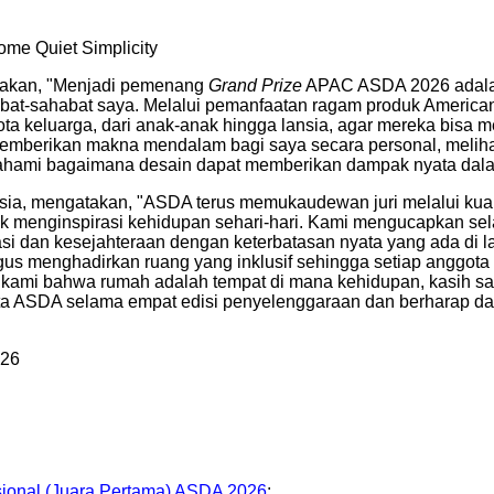
e Quiet Simplicity
atakan, "Menjadi pemenang
Grand Prize
APAC ASDA 2026 adalah 
bat-sahabat saya. Melalui pemanfaatan ragam produk American
gota keluarga, dari anak-anak hingga lansia, agar mereka bi
emberikan makna mendalam bagi saya secara personal, melihat
mahami bagaimana desain dapat memberikan dampak nyata dala
 Asia, mengatakan, "ASDA terus memukaudewan juri melalui kual
tuk menginspirasi kehidupan sehari-hari. Kami mengucapkan s
nisasi dan kesejahteraan dengan keterbatasan nyata yang ada 
us menghadirkan ruang yang inklusif sehingga setiap anggota 
nan kami bahwa rumah adalah tempat di mana kehidupan, kasih
 ASDA selama empat edisi penyelenggaraan dan berharap dapat
026
asional (Juara Pertama) ASDA 2026
: