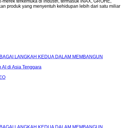
ek-merek terkemuka di industri, termasuk INAX, GROHE,
n produk yang menyentuh kehidupan lebih dari satu miliar
SEBAGAI LANGKAH KEDUA DALAM MEMBANGUN
AI di Asia Tenggara
AEO
SEBAGAI LANGKAH KEDUA DALAM MEMBANGUN