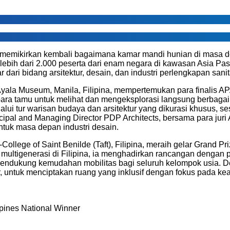
memikirkan kembali bagaimana kamar mandi hunian di masa d
 lebih dari 2.000 peserta dari enam negara di kawasan Asia Pasif
r dari bidang arsitektur, desain, dan industri perlengkapan sanit
la Museum, Manila, Filipina, mempertemukan para finalis A
 tamu untuk melihat dan mengeksplorasi langsung berbagai ko
 tur warisan budaya dan arsitektur yang dikurasi khusus, se
cipal and Managing Director PDP Architects, bersama para jur
uk masa depan industri desain.
-College of Saint Benilde (Taft), Filipina, meraih gelar Grand
a multigenerasi di Filipina, ia menghadirkan rancangan dengan
dukung kemudahan mobilitas bagi seluruh kelompok usia. Des
r, untuk menciptakan ruang yang inklusif dengan fokus pada
ppines National Winner