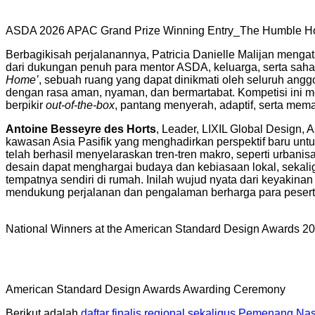
ASDA 2026 APAC Grand Prize Winning Entry_The Humble Hom
Berbagikisah perjalanannya, Patricia Danielle Malijan meng
dari dukungan penuh para mentor ASDA, keluarga, serta saha
Home’
, sebuah ruang yang dapat dinikmati oleh seluruh ang
dengan rasa aman, nyaman, dan bermartabat. Kompetisi ini m
berpikir
out-of-the-box
, pantang menyerah, adaptif, serta me
Antoine Besseyre des Horts
, Leader, LIXIL Global Design,
kawasan Asia Pasifik yang menghadirkan perspektif baru un
telah berhasil menyelaraskan tren-tren makro, seperti urba
desain dapat menghargai budaya dan kebiasaan lokal, sekalig
tempatnya sendiri di rumah. Inilah wujud nyata dari keyaki
mendukung perjalanan dan pengalaman berharga para peserta
National Winners at the American Standard Design Awards 2
American Standard Design Awards Awarding Ceremony
Berikut adalah
daftar finalis regional sekaligus Pemenang N