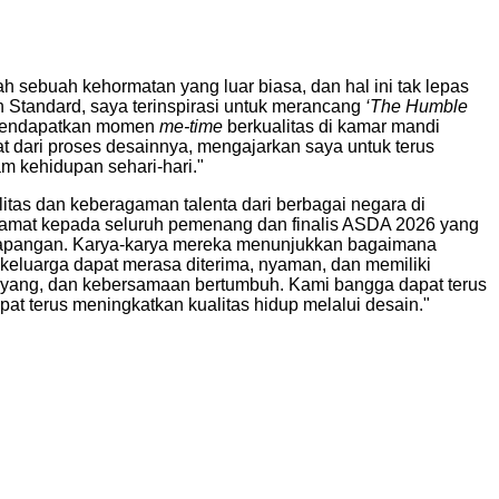
sebuah kehormatan yang luar biasa, dan hal ini tak lepas
 Standard, saya terinspirasi untuk merancang
‘The Humble
sa mendapatkan momen
me-time
berkualitas di kamar mandi
 dari proses desainnya, mengajarkan saya untuk terus
m kehidupan sehari-hari."
itas dan keberagaman talenta dari berbagai negara di
elamat kepada seluruh pemenang dan finalis ASDA 2026 yang
di lapangan. Karya-karya mereka menunjukkan bagaimana
keluarga dapat merasa diterima, nyaman, dan memiliki
 sayang, dan kebersamaan bertumbuh. Kami bangga dapat terus
 terus meningkatkan kualitas hidup melalui desain."