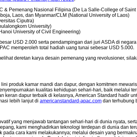
 & Pemenang Nasional Filipina (De La Salle-College of Saint B
ja, Laos, dan Myanmar/CLM (National University of Laos)
rsitas Ciputra)
lalongkorn University)
noi University of Civil Engineering)
esar USD 2.000 serta pendampingan dari juri ASDA di negara 
 APAC memperoleh total hadiah uang tunai sebesar USD 5.000.
elihat deretan karya desain pemenang yang revolusioner, silak
lini produk kamar mandi dan dapur, dengan komitmen mewariskan
menyempurnakan kualitas kehidupan sehari-hari, baik melalui t
ajaran keran dapur terbaik di kelasnya, American Standard hadi
asi lebih lanjut di
americanstandard-apac.com
dan terhubung 
vatif yang menjawab tantangan sehari-hari di dunia nyata, ser
pang, kami menghadirkan teknologi terdepan di dunia dan terus
ak pada cara kami melakukannya; melalui desain yang bermak