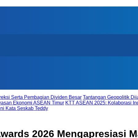
reksi Serta Pembagian Dividen Besar
Tantangan Geopolitik D
awasan Ekonomi ASEAN Timur
KTT ASEAN 2025: Kolaborasi In
ni Kata Seskab Teddy
Awards 2026 Mengapresiasi M