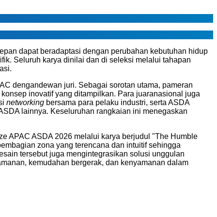
epan dapat beradaptasi dengan perubahan kebutuhan hidup
ik. Seluruh karya dinilai dan di seleksi melalui tahapan
asi.
PAC dengandewan juri. Sebagai sorotan utama, pameran
nsep inovatif yang ditampilkan. Para juaranasional juga
si
networking
bersama para pelaku industri, serta ASDA
i ASDA lainnya. Keseluruhan rangkaian ini menegaskan
 Prize APAC ASDA 2026 melalui karya berjudul "The Humble
 pembagian zona yang terencana dan intuitif sehingga
ain tersebut juga mengintegrasikan solusi unggulan
 keamanan, kemudahan bergerak, dan kenyamanan dalam