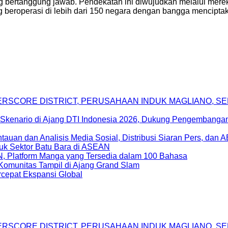
ang bertanggung jawab. Pendekatan ini diwujudkan melalui mer
beroperasi di lebih dari 150 negara dengan bangga menciptaka
DERSCORE DISTRICT, PERUSAHAAN INDUK MAGLIANO, 
Skenario di Ajang DTI Indonesia 2026, Dukung Pengembangan 
uan dan Analisis Media Sosial, Distribusi Siaran Pers, dan 
uk Sektor Batu Bara di ASEAN
, Platform Manga yang Tersedia dalam 100 Bahasa
Komunitas Tampil di Ajang Grand Slam
epat Ekspansi Global
DERSCORE DISTRICT, PERUSAHAAN INDUK MAGLIANO, 