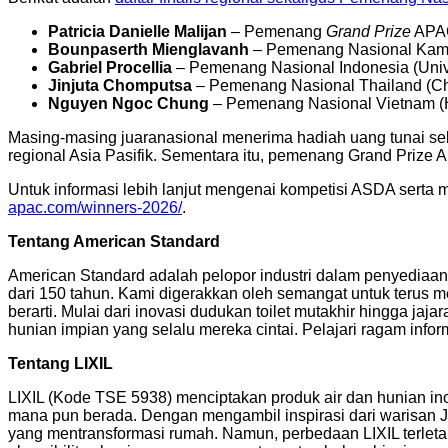
Patricia Danielle Malijan
– Pemenang
Grand Prize
APAC
Bounpaserth Mienglavanh
– Pemenang Nasional Kambo
Gabriel Procellia
– Pemenang Nasional Indonesia (Unive
Jinjuta Chomputsa
– Pemenang Nasional Thailand (Chu
Nguyen Ngoc Chung
– Pemenang Nasional Vietnam (Ha
Masing-masing juaranasional menerima hadiah uang tunai seb
regional Asia Pasifik. Sementara itu, pemenang Grand Prize
Untuk informasi lebih lanjut mengenai kompetisi ASDA serta m
apac.com/winners-2026/
.
Tentang American Standard
American Standard adalah pelopor industri dalam penyediaan 
dari 150 tahun. Kami digerakkan oleh semangat untuk terus 
berarti. Mulai dari inovasi dudukan toilet mutakhir hingga j
hunian impian yang selalu mereka cintai. Pelajari ragam inform
Tentang LIXIL
LIXIL (Kode TSE 5938) menciptakan produk air dan hunian ino
mana pun berada. Dengan mengambil inspirasi dari warisan Je
yang mentransformasi rumah. Namun, perbedaan LIXIL terlet