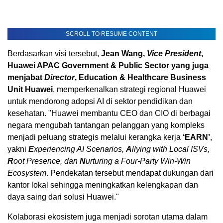
SCROLL TO RESUME CONTENT
Berdasarkan visi tersebut,
Jean Wang,
Vice President
,
Huawei APAC Government & Public Sector yang juga
menjabat
Director
, Education & Healthcare Business
Unit Huawei
, memperkenalkan strategi regional Huawei
untuk mendorong adopsi AI di sektor pendidikan dan
kesehatan. "Huawei membantu CEO dan CIO di berbagai
negara mengubah tantangan pelanggan yang kompleks
menjadi peluang strategis melalui kerangka kerja
‘EARN’
,
yakni
E
xperiencing AI Scenarios,
A
llying with Local ISVs,
R
oot Presence, dan
N
urturing a Four-Party Win-Win
Ecosystem
. Pendekatan tersebut mendapat dukungan dari
kantor lokal sehingga meningkatkan kelengkapan dan
daya saing dari solusi Huawei."
Kolaborasi ekosistem juga menjadi sorotan utama dalam