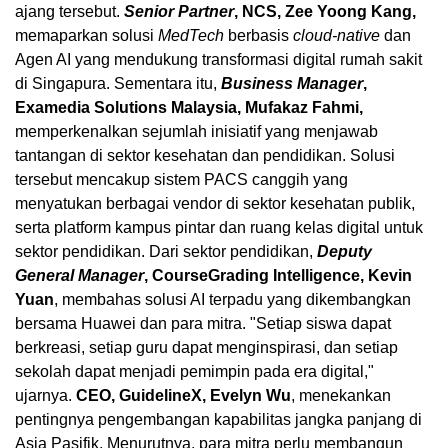
ajang tersebut.
Senior Partner
, NCS, Zee Yoong Kang,
memaparkan solusi
MedTech
berbasis
cloud-native
dan
Agen AI yang mendukung transformasi digital rumah sakit
di Singapura. Sementara itu,
Business Manager
,
Examedia Solutions Malaysia, Mufakaz Fahmi,
memperkenalkan sejumlah inisiatif yang menjawab
tantangan di sektor kesehatan dan pendidikan. Solusi
tersebut mencakup sistem PACS canggih yang
menyatukan berbagai vendor di sektor kesehatan publik,
serta platform kampus pintar dan ruang kelas digital untuk
sektor pendidikan. Dari sektor pendidikan,
Deputy
General Manager
, CourseGrading Intelligence, Kevin
Yuan
, membahas solusi AI terpadu yang dikembangkan
bersama Huawei dan para mitra. "Setiap siswa dapat
berkreasi, setiap guru dapat menginspirasi, dan setiap
sekolah dapat menjadi pemimpin pada era digital,"
ujarnya.
CEO, GuidelineX, Evelyn Wu
, menekankan
pentingnya pengembangan kapabilitas jangka panjang di
Asia Pasifik. Menurutnya, para mitra perlu membangun