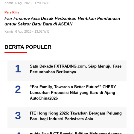
Kamis, 6 Agu 2026 - 17:00 WIB
Pers Rilis
Fair Finance Asia Desak Perbankan Hentikan Pendanaan
untuk Sektor Batu Bara di ASEAN
Kamis, 6 Agu 2026 - 13:02 WIB
BERITA POPULER
Satu Dekade FXTRADING.com, Siap Menuju Fase
Pertumbuhan Berikutnya
“For Family, Towards a Better Future!” CHERY
Luncurkan Proposisi Nilai yang Baru di Ajang
AutoChina2026
ITE Hong Kong 2026: Tawarkan Beragam Peluang
Baru bagi Industri Pariwisata Asia
nubia Neo 5 GT Special Edition Meluncur dengan