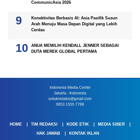
CommunicAsia 2026
Konektivitas Berbasis AI: Asia Pasifik Susun
Arah Menuju Masa Depan Digital yang Lebih
Cerdas
ANUA MEMILIH KENDALL JENNER SEBAGAI
DUTA MEREK GLOBAL PERTAMA
Indonesia Media Center
Jakarta - Indonesia
untukredaksi@gmail.com
0853 1555 7788
HOME
TIM REDAKSI
KODE ETIK
MEDIA SIBER
HAK JAWAB
KONTAK IKLAN