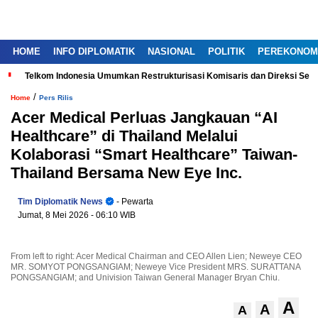
HOME
INFO DIPLOMATIK
NASIONAL
POLITIK
PEREKONOM
Telkom Indonesia Umumkan Restrukturisasi Komisaris dan Direksi Ser
/
Home
Pers Rilis
Acer Medical Perluas Jangkauan “AI
Healthcare” di Thailand Melalui
Kolaborasi “Smart Healthcare” Taiwan-
Thailand Bersama New Eye Inc.
Tim Diplomatik News
- Pewarta
Jumat, 8 Mei 2026
- 06:10 WIB
From left to right: Acer Medical Chairman and CEO Allen Lien; Neweye CEO
MR. SOMYOT PONGSANGIAM; Neweye Vice President MRS. SURATTANA
PONGSANGIAM; and Univision Taiwan General Manager Bryan Chiu.
A
A
A