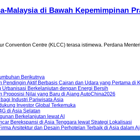
ia-Malaysia di Bawah Kepemimpinan P
 Convention Centre (KLCC) terasa istimewa. Perdana Menter
umbuhan Berikutnya
m Pendingin Aktif Berbasis Cairan dan Udara yang Pertama di 
Urbanisasi Berkelanjutan dengan Energi Bersih
n Proposisi Nilai yang Baru di Ajang AutoChina2026
gi Industri Pariwisata Asia
dukung Investor Global Terkemuka
 4G di Asia Selatan
unan Berkelanjutan lewat AI
 Berekspansi di Asia Tenggara lewat Strategi Lokalisasi
irma Arsitektur dan Desain Perhotelan Terbaik di Asia dalam