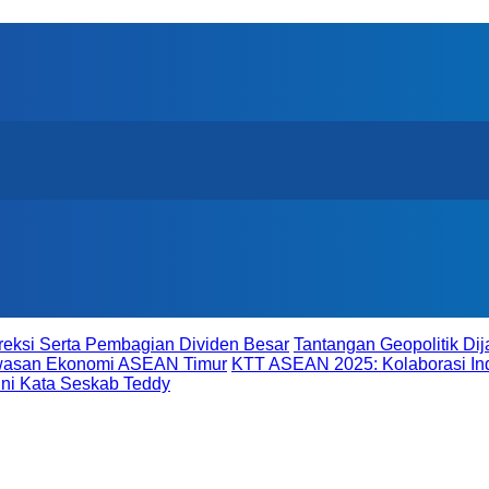
reksi Serta Pembagian Dividen Besar
Tantangan Geopolitik D
awasan Ekonomi ASEAN Timur
KTT ASEAN 2025: Kolaborasi In
ni Kata Seskab Teddy