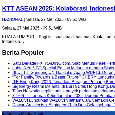
KTT ASEAN 2025: Kolaborasi Indones
NASIONAL
| Selasa, 27 Mei 2025 - 09:51 WIB
Selasa, 27 Mei 2025 - 09:51 WIB
KUALA LUMPUR – Pagi itu, suasana di halaman Kuala Lumpur
Indonesia…
Berita Populer
Satu Dekade FXTRADING.com, Siap Menuju Fase Pert
nubia Neo 5 GT Special Edition Meluncur dengan Siste
BLUETTI Gandeng UN-Habitat di Ajang WUF13, Dorong 
“For Family, Towards a Better Future!” CHERY Luncurka
ITE Hong Kong 2026: Tawarkan Beragam Peluang Baru ba
Sigenergy Resmi Melantai di Bursa Efek Hong Kong, Di
Tejas Networks terpilih untuk proyek perluasan jaringan
ZTE Rilis Laporan Keberlanjutan 2025, Dorong Pembang
WALOVI Luncurkan WALOVI Vietnam Can, Semakin Gencar
Dewan Architects + Engineers Raih Dua Gelar sebagai F
Indonesia Media Center