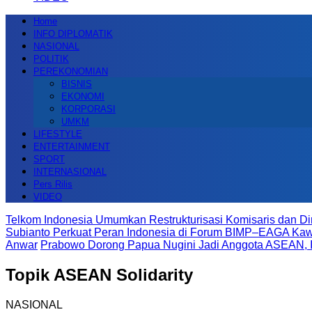
Home
INFO DIPLOMATIK
NASIONAL
POLITIK
PEREKONOMIAN
BISNIS
EKONOMI
KORPORASI
UMKM
LIFESTYLE
ENTERTAINMENT
SPORT
INTERNASIONAL
Pers Rilis
VIDEO
Telkom Indonesia Umumkan Restrukturisasi Komisaris dan Di
Subianto Perkuat Peran Indonesia di Forum BIMP–EAGA K
Anwar
Prabowo Dorong Papua Nugini Jadi Anggota ASEAN, I
Topik
ASEAN Solidarity
NASIONAL