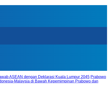
ijawab ASEAN dengan Deklarasi Kuala Lumpur 2045
Prabowo
donesia-Malaysia di Bawah Kepemimpinan Prabowo dan