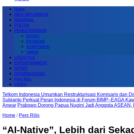
Home
INFO DIPLOMATIK
NASIONAL
POLITIK
PEREKONOMIAN
BISNIS
EKONOMI
KORPORASI
UMKM
LIFESTYLE
ENTERTAINMENT
SPORT
INTERNASIONAL
Pers Rilis
VIDEO
Telkom Indonesia Umumkan Restrukturisasi Komisaris dan Di
Subianto Perkuat Peran Indonesia di Forum BIMP–EAGA K
Anwar
Prabowo Dorong Papua Nugini Jadi Anggota ASEAN, I
Home
/
Pers Rilis
“AI-Native”, Lebih dari Sek