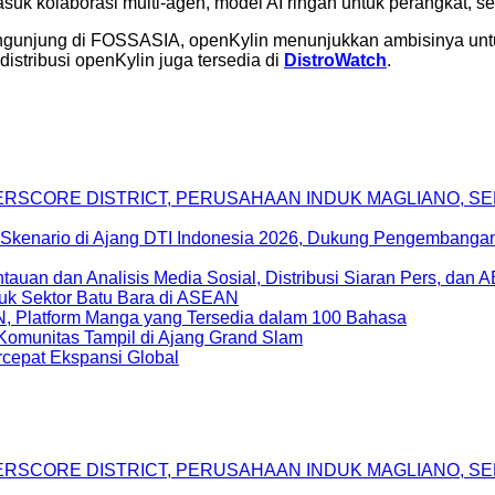
uk kolaborasi multi-agen, model AI ringan untuk perangkat, ser
pengunjung di FOSSASIA, openKylin menunjukkan ambisinya untu
 distribusi openKylin juga tersedia di
DistroWatch
.
DERSCORE DISTRICT, PERUSAHAAN INDUK MAGLIANO, 
Skenario di Ajang DTI Indonesia 2026, Dukung Pengembangan 
uan dan Analisis Media Sosial, Distribusi Siaran Pers, dan 
uk Sektor Batu Bara di ASEAN
, Platform Manga yang Tersedia dalam 100 Bahasa
Komunitas Tampil di Ajang Grand Slam
epat Ekspansi Global
DERSCORE DISTRICT, PERUSAHAAN INDUK MAGLIANO, 