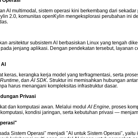
m Operasi
an AI multimodal, sistem operasi kini berkembang dari sekadar
n 2.0, komunitas openKylin mengeksplorasi perubahan ini de
das.
kan arsitektur subsistem AI berbasiskan Linux yang tengah dik
n pada jenjang aplikasi. Dengan pendekatan tersebut, layanan
 AI
 keras, kerangka kerja model yang terfragmentasi, serta prose
 Runtime
, dan
AI SDK
. Struktur ini memisahkan hubungan antar
a harus menangani kompleksitas infrastruktur dasar.
dungan Privasi
ngkat dan komputasi awan. Melalui modul
AI Engine
, proses komp
mputasi, kondisi jaringan, serta kebutuhan privasi — menjami
perasi"
da Sistem Operasi" menjadi "AI untuk Sistem Operasi", yaitu i