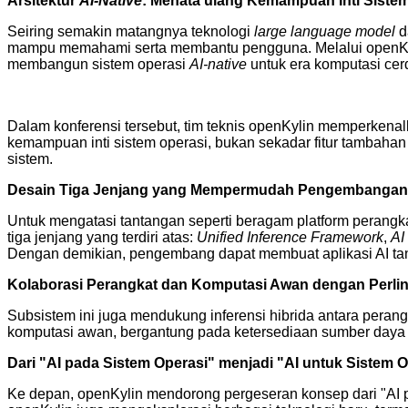
Arsitektur
AI-Native
: Menata ulang Kemampuan Inti Siste
Seiring semakin matangnya teknologi
large language model
d
mampu memahami serta membantu pengguna. Melalui openKyli
membangun sistem operasi
AI-native
untuk era komputasi cer
Dalam konferensi tersebut, tim teknis openKylin memperkenal
kemampuan inti sistem operasi, bukan sekadar fitur tambaha
sistem.
Desain Tiga Jenjang yang Mempermudah Pengembangan
Untuk mengatasi tantangan seperti beragam platform perangkat
tiga jenjang yang terdiri atas:
Unified Inference Framework
,
AI
Dengan demikian, pengembang dapat membuat aplikasi AI tanp
Kolaborasi Perangkat dan Komputasi Awan dengan Perlin
Subsistem ini juga mendukung inferensi hibrida antara pera
komputasi awan, bergantung pada ketersediaan sumber daya ko
Dari "AI pada Sistem Operasi" menjadi "AI untuk Sistem O
Ke depan, openKylin mendorong pergeseran konsep dari "AI pa