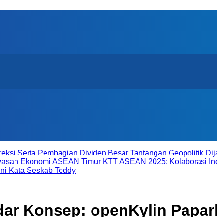
reksi Serta Pembagian Dividen Besar
Tantangan Geopolitik D
awasan Ekonomi ASEAN Timur
KTT ASEAN 2025: Kolaborasi In
ni Kata Seskab Teddy
adar Konsep: openKylin Papa