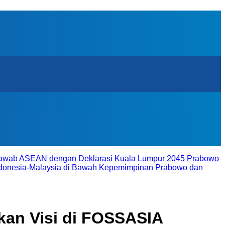
ijawab ASEAN dengan Deklarasi Kuala Lumpur 2045
Prabowo
donesia-Malaysia di Bawah Kepemimpinan Prabowo dan
rkan Visi di FOSSASIA