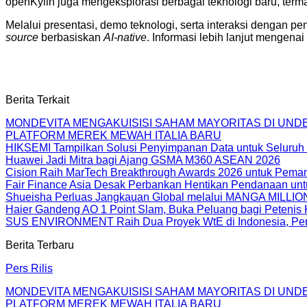
openKylin juga mengeksplorasi berbagai teknologi baru, termas
Melalui presentasi, demo teknologi, serta interaksi dengan 
source
berbasiskan
AI-native
. Informasi lebih lanjut mengenai
Berita Terkait
MONDEVITA MENGAKUISISI SAHAM MAYORITAS DI UN
PLATFORM MEREK MEWAH ITALIA BARU
HIKSEMI Tampilkan Solusi Penyimpanan Data untuk Seluruh 
Huawei Jadi Mitra bagi Ajang GSMA M360 ASEAN 2026
Cision Raih MarTech Breakthrough Awards 2026 untuk Pemanta
Fair Finance Asia Desak Perbankan Hentikan Pendanaan unt
Shueisha Perluas Jangkauan Global melalui MANGA MILLION
Haier Gandeng AO 1 Point Slam, Buka Peluang bagi Petenis 
SUS ENVIRONMENT Raih Dua Proyek WtE di Indonesia, Perc
Berita Terbaru
Pers Rilis
MONDEVITA MENGAKUISISI SAHAM MAYORITAS DI UN
PLATFORM MEREK MEWAH ITALIA BARU